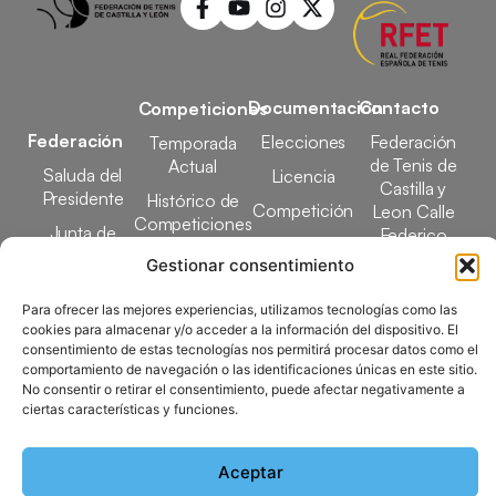
Documentación
Contacto
Competiciones
Federación
Elecciones
Federación
Temporada
de Tenis de
Actual
Saluda del
Licencia
Castilla y
Presidente
Histórico de
Competición
Leon Calle
Competiciones
Junta de
Federico
Tecnificación
Gobierno
Designaciones
García Lorca,
Gestionar consentimiento
Docencia
Arbitrales
1, 47008
Transparencia
Valladolid
Para ofrecer las mejores experiencias, utilizamos tecnologías como las
Elecciones
cookies para almacenar y/o acceder a la información del dispositivo. El
comunicacion@ftcl.e
consentimiento de estas tecnologías nos permitirá procesar datos como el
Clubes
comportamiento de navegación o las identificaciones únicas en este sitio.
983 24 94 26
Federados
No consentir o retirar el consentimiento, puede afectar negativamente a
ciertas características y funciones.
Copyright © 2025 Federación de Tenis de Castilla y León |
Aceptar
Desarrollado por
TOOOLS