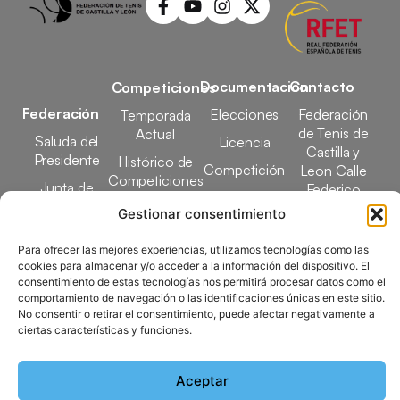
Documentación
Contacto
Competiciones
Federación
Elecciones
Federación
Temporada
de Tenis de
Actual
Saluda del
Licencia
Castilla y
Presidente
Histórico de
Competición
Leon Calle
Competiciones
Junta de
Federico
Tecnificación
Gobierno
Designaciones
García Lorca,
Gestionar consentimiento
Docencia
Arbitrales
1, 47008
Transparencia
Valladolid
Para ofrecer las mejores experiencias, utilizamos tecnologías como las
Elecciones
cookies para almacenar y/o acceder a la información del dispositivo. El
comunicacion@ftcl.e
consentimiento de estas tecnologías nos permitirá procesar datos como el
Clubes
comportamiento de navegación o las identificaciones únicas en este sitio.
983 24 94 26
Federados
No consentir o retirar el consentimiento, puede afectar negativamente a
ciertas características y funciones.
Copyright © 2025 Federación de Tenis de Castilla y León |
Aceptar
Desarrollado por
TOOOLS