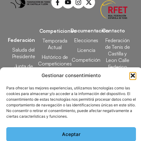
Documentación
Contacto
Competiciones
Federación
Elecciones
Federación
Temporada
de Tenis de
Actual
Saluda del
Licencia
Castilla y
Presidente
Histórico de
Competición
Leon Calle
Competiciones
Junta de
Federico
Tecnificación
Gobierno
Designaciones
García Lorca,
Gestionar consentimiento
Docencia
Arbitrales
1, 47008
Transparencia
Valladolid
Para ofrecer las mejores experiencias, utilizamos tecnologías como las
Elecciones
cookies para almacenar y/o acceder a la información del dispositivo. El
comunicacion@ftcl.e
consentimiento de estas tecnologías nos permitirá procesar datos como el
Clubes
comportamiento de navegación o las identificaciones únicas en este sitio.
983 24 94 26
Federados
No consentir o retirar el consentimiento, puede afectar negativamente a
ciertas características y funciones.
Copyright © 2025 Federación de Tenis de Castilla y León |
Aceptar
Desarrollado por
TOOOLS