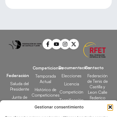
Documentación
Contacto
Competiciones
Federación
Elecciones
Federación
Temporada
de Tenis de
Actual
Saluda del
Licencia
Castilla y
Presidente
Histórico de
Competición
Leon Calle
Competiciones
Junta de
Federico
Tecnificación
Gobierno
Designaciones
García Lorca,
Gestionar consentimiento
Docencia
Arbitrales
1, 47008
Transparencia
Valladolid