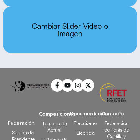
Cambiar Slider Video o
Imagen
Documentación
Contacto
Competiciones
Federación
Elecciones
Federación
Temporada
de Tenis de
Actual
Saluda del
Licencia
Castilla y
Presidente
Histórico de