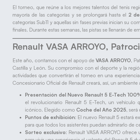
El torneo, que reúne a los mejores talentos del tenis r
mayoría de las categorías y se prolongará hasta el
2 de
categorías Sub11 y aquellas sin fases previas inician su c
finales. Durante estas semanas, las pistas se llenarán de 
Renault VASA ARROYO, Patrocin
Este año, contamos con el apoyo de
VASA ARROYO
, Pa
Castilla y León. Su compromiso con el deporte y la regió
actividades que convertirán el torneo en una experiencia
Concesionario Oficial de Renault creará, así, un ambiente
Presentación del Nuevo Renault 5 E-Tech 100%
el revolucionario Renault 5 E-Tech, un vehículo
icónico. Elegido como
Coche del Año 2025
, será
Puntos de exhibición
: El nuevo Renault 5 estará ex
para que todos los asistentes puedan admirarlo de c
Sorteo exclusivo
: Renault VASA ARROYO ofrece un
para vivir una experiencia al volante del Renault 5 