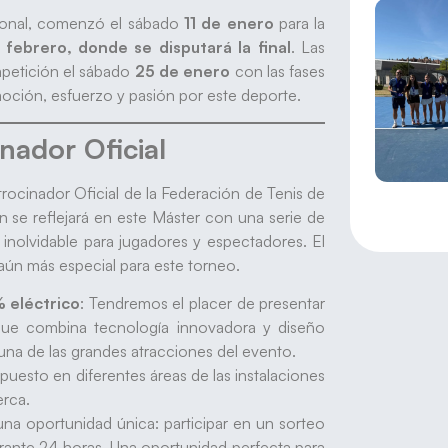
egional, comenzó el sábado
11 de enero
para la
 febrero, donde se disputará la final
. Las
ompetición el sábado
25 de enero
con las fases
emoción, esfuerzo y pasión por este deporte.
ador Oficial
trocinador Oficial de la Federación de Tenis de
n se reflejará en este Máster con una serie de
 inolvidable para jugadores y espectadores. El
 aún más especial para este torneo.
 eléctrico
: Tendremos el placer de presentar
 que combina tecnología innovadora y diseño
 una de las grandes atracciones del evento.
puesto en diferentes áreas de las instalaciones
erca.
a oportunidad única: participar en un sorteo
durante 24 horas. Una oportunidad perfecta para