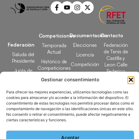
Documentación
Contacto
Competiciones
Federación
Elecciones
Federación
Temporada
de Tenis de
Actual
Saluda del
Licencia
Castilla y
Presidente
Histórico de
Competición
Leon Calle
Competiciones
Junta de
Federico
Tecnificación
Gobierno
Designaciones
García Lorca,
Gestionar consentimiento
Docencia
Arbitrales
1, 47008
Transparencia
Valladolid
Para ofrecer las mejores experiencias, utilizamos tecnologías como las
Elecciones
cookies para almacenar y/o acceder a la información del dispositivo. El
comunicacion@ftcl.e
consentimiento de estas tecnologías nos permitirá procesar datos como el
Clubes
comportamiento de navegación o las identificaciones únicas en este sitio.
983 24 94 26
Federados
No consentir o retirar el consentimiento, puede afectar negativamente a
ciertas características y funciones.
Copyright © 2025 Federación de Tenis de Castilla y León |
Aceptar