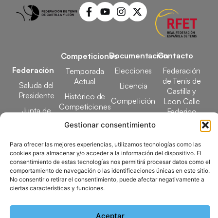
Documentación
Contacto
Competiciones
Federación
Elecciones
Federación
Temporada
de Tenis de
Actual
Saluda del
Licencia
Castilla y
Presidente
Histórico de
Competición
Leon Calle
Competiciones
Junta de
Federico
Tecnificación
Gobierno
Designaciones
García Lorca,
Gestionar consentimiento
Docencia
Arbitrales
1, 47008
Transparencia
Valladolid
Para ofrecer las mejores experiencias, utilizamos tecnologías como las
Elecciones
cookies para almacenar y/o acceder a la información del dispositivo. El
comunicacion@ftcl.e
consentimiento de estas tecnologías nos permitirá procesar datos como el
Clubes
comportamiento de navegación o las identificaciones únicas en este sitio.
983 24 94 26
Federados
No consentir o retirar el consentimiento, puede afectar negativamente a
ciertas características y funciones.
Copyright © 2025 Federación de Tenis de Castilla y León |
Aceptar