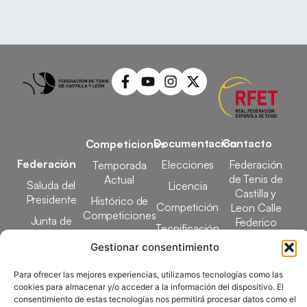
Documentación
Contacto
Competiciones
Federación
Elecciones
Federación
Temporada
de Tenis de
Actual
Saluda del
Licencia
Castilla y
Presidente
Histórico de
Competición
Leon Calle
Competiciones
Junta de
Federico
Tecnificación
Gobierno
Designaciones
García Lorca,
Gestionar consentimiento
Docencia
Arbitrales
1, 47008
Transparencia
Valladolid
Para ofrecer las mejores experiencias, utilizamos tecnologías como las
Elecciones
comunicacion@ftcl.e
cookies para almacenar y/o acceder a la información del dispositivo. El
Clubes
consentimiento de estas tecnologías nos permitirá procesar datos como el