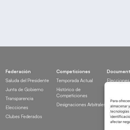
Federación
Competiciones
Document
Saluda del Presidente
Temporada Actual
Elecciones
Junta de Gobierno
Histórico de
Licencia
Competiciones
Transparencia
Competici
Para ofrecer
Designaciones Arbitrales
almacenar y/
Elecciones
Tecnificaci
tecnologías
Clubes Federados
Docencia
identificaci
afectar nega