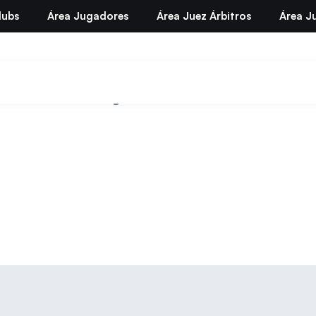
lubs
Área Jugadores
Área Juez Árbitros
Área Ju
mayo 5, 2022