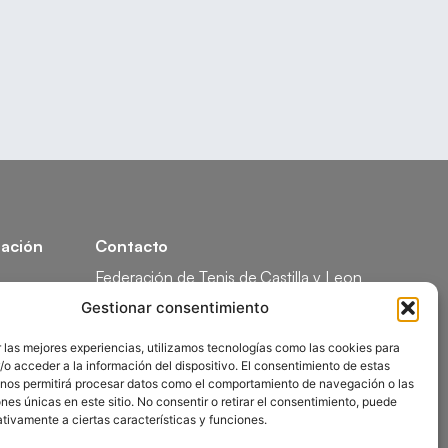
ación
Contacto
Federación de Tenis de Castilla y Leon
Calle Federico García Lorca, 1, 47008
Gestionar consentimiento
Valladolid
ón
 las mejores experiencias, utilizamos tecnologías como las cookies para
comunicacion@ftcl.es
o acceder a la información del dispositivo. El consentimiento de estas
ón
983 24 94 26
 nos permitirá procesar datos como el comportamiento de navegación o las
ones únicas en este sitio. No consentir o retirar el consentimiento, puede
tivamente a ciertas características y funciones.