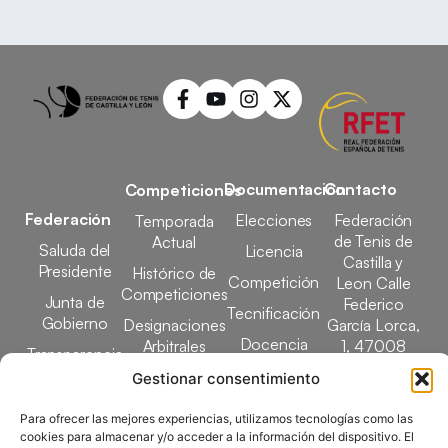
Documentación
Contacto
Competiciones
Federación
Elecciones
Federación
Temporada
de Tenis de
Actual
Saluda del
Licencia
Castilla y
Presidente
Histórico de
Competición
Leon Calle
Competiciones
Junta de
Federico
Tecnificación
Gobierno
Designaciones
García Lorca,
Docencia
Arbitrales
1, 47008
Transparencia
Valladolid
Gestionar consentimiento
Elecciones
comunicacion@ftcl.e
Clubes
Para ofrecer las mejores experiencias, utilizamos tecnologías como las
983 24 94 26
Federados
cookies para almacenar y/o acceder a la información del dispositivo. El