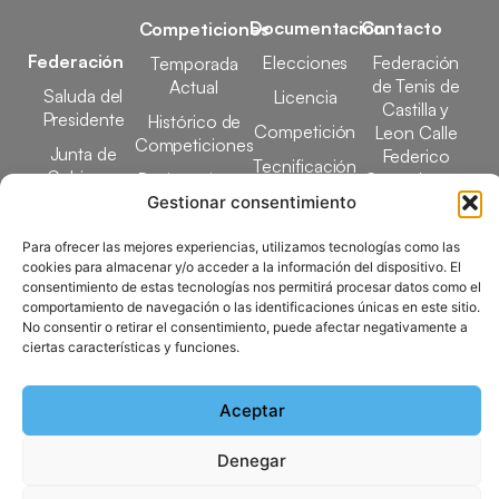
Documentación
Contacto
Competiciones
Federación
Elecciones
Federación
Temporada
de Tenis de
Actual
Saluda del
Licencia
Castilla y
Presidente
Histórico de
Competición
Leon Calle
Competiciones
Junta de
Federico
Tecnificación
Gobierno
Designaciones
García Lorca,
Docencia
Arbitrales
1, 47008
Gestionar consentimiento
Transparencia
Valladolid
Elecciones
Para ofrecer las mejores experiencias, utilizamos tecnologías como las
comunicacion@ftcl.e
cookies para almacenar y/o acceder a la información del dispositivo. El
Clubes
consentimiento de estas tecnologías nos permitirá procesar datos como el
983 24 94 26
Federados
comportamiento de navegación o las identificaciones únicas en este sitio.
No consentir o retirar el consentimiento, puede afectar negativamente a
ciertas características y funciones.
Copyright © 2025 Federación de Tenis de Castilla y León |
Desarrollado por
TOOOLS
Aceptar
Denegar
Aviso Legal
Política de Cookies
Política de Privacidad
Mapa del Sitio