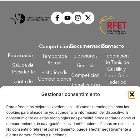
Documentación
Contacto
Competiciones
Federación
Elecciones
Federación
Temporada
de Tenis de
Actual
Saluda del
Licencia
Castilla y
Presidente
Histórico de
Competición
Leon Calle
Competiciones
Junta de
Federico
Tecnificación
Gobierno
Designaciones
García Lorca,
Gestionar consentimiento
Docencia
Arbitrales
1, 47008
Transparencia
Valladolid
Elecciones
Para ofrecer las mejores experiencias, utilizamos tecnologías como las
comunicacion@ftcl.e
cookies para almacenar y/o acceder a la información del dispositivo. El
Clubes
consentimiento de estas tecnologías nos permitirá procesar datos como el
983 24 94 26
Federados
comportamiento de navegación o las identificaciones únicas en este sitio.
No consentir o retirar el consentimiento, puede afectar negativamente a
ciertas características y funciones.