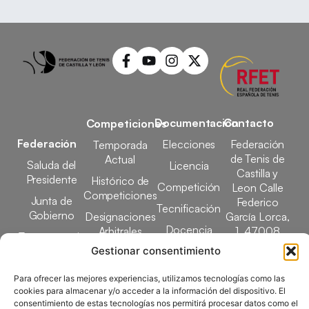
Documentación
Contacto
Competiciones
Federación
Elecciones
Federación
Temporada
de Tenis de
Actual
Saluda del
Licencia
Castilla y
Presidente
Histórico de
Competición
Leon Calle
Competiciones
Junta de
Federico
Tecnificación
Gobierno
Designaciones
García Lorca,
Docencia
Arbitrales
1, 47008
Transparencia
Valladolid
Gestionar consentimiento
Elecciones
comunicacion@ftcl.e
Clubes
Para ofrecer las mejores experiencias, utilizamos tecnologías como las
983 24 94 26
cookies para almacenar y/o acceder a la información del dispositivo. El
Federados
consentimiento de estas tecnologías nos permitirá procesar datos como el