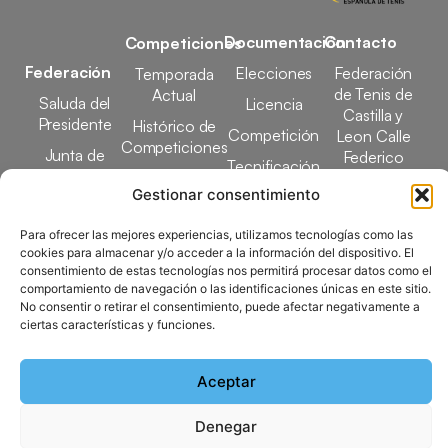
Documentación
Contacto
Competiciones
Federación
Elecciones
Federación
Temporada
de Tenis de
Actual
Saluda del
Licencia
Castilla y
Presidente
Histórico de
Competición
Leon Calle
Competiciones
Junta de
Federico
Tecnificación
Gobierno
Designaciones
García Lorca,
Gestionar consentimiento
Docencia
Arbitrales
1, 47008
Transparencia
Valladolid
Para ofrecer las mejores experiencias, utilizamos tecnologías como las
Elecciones
comunicacion@ftcl.e
cookies para almacenar y/o acceder a la información del dispositivo. El
Clubes
consentimiento de estas tecnologías nos permitirá procesar datos como el
983 24 94 26
Federados
comportamiento de navegación o las identificaciones únicas en este sitio.
No consentir o retirar el consentimiento, puede afectar negativamente a
ciertas características y funciones.
Copyright © 2025 Federación de Tenis de Castilla y León |
Aceptar
Desarrollado por
TOOOLS
Denegar
Aviso Legal
Política de Cookies
Política de Privacidad