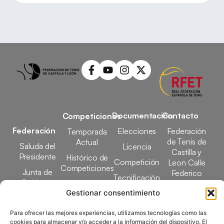
Documentación
Contacto
Competiciones
Federación
Elecciones
Federación
Temporada
de Tenis de
Actual
Saluda del
Licencia
Castilla y
Presidente
Histórico de
Competición
Leon Calle
Competiciones
Junta de
Federico
Tecnificación
Gobierno
Designaciones
García Lorca,
Docencia
Gestionar consentimiento
Arbitrales
1, 47008
Transparencia
Valladolid
Elecciones
Para ofrecer las mejores experiencias, utilizamos tecnologías como las
comunicacion@ftcl.e
cookies para almacenar y/o acceder a la información del dispositivo. El