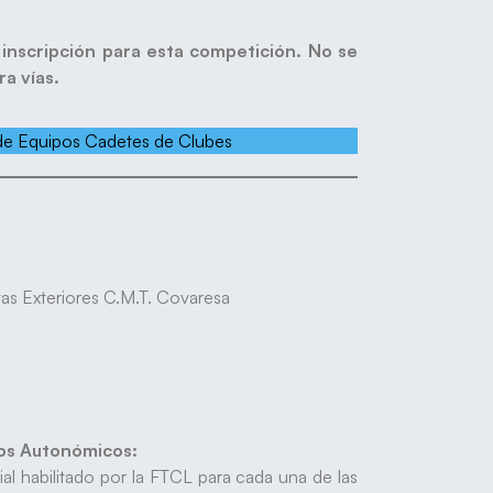
e inscripción para esta competición. No se
ra vías.
e Equipos Cadetes de Clubes
tas Exteriores C.M.T. Covaresa
tos Autonómicos:
cial habilitado por la FTCL para cada una de las