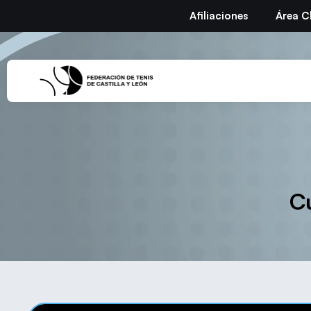
Afiliaciones
Área C
C