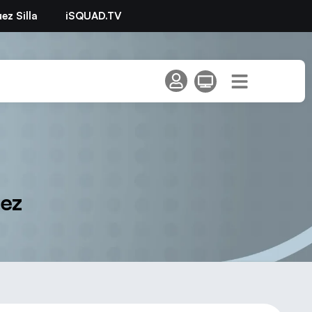
ez Silla
iSQUAD.TV
ez