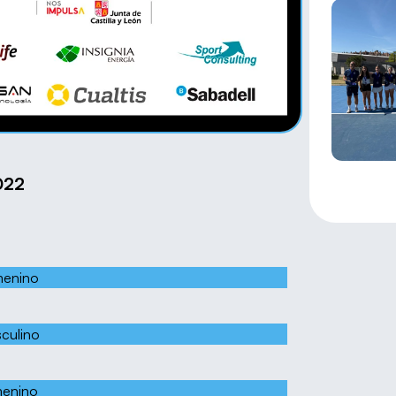
022
menino
culino
menino