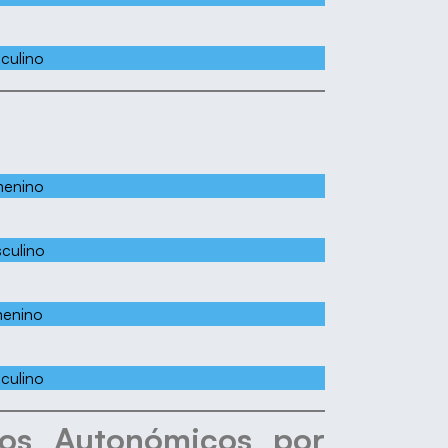
culino
menino
culino
menino
culino
os Autonómicos por