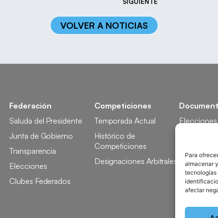
SIGUIENTE
VOLVER A NOTICIAS
Federación
Competiciones
Document
Saluda del Presidente
Temporada Actual
Elecciones
Junta de Gobierno
Histórico de
Licencia
Competiciones
Transparencia
Competici
Para ofrecer
Designaciones Arbitrales
almacenar y/
Elecciones
Tecnificaci
tecnologías
Clubes Federados
Docencia
identificaci
afectar nega
A