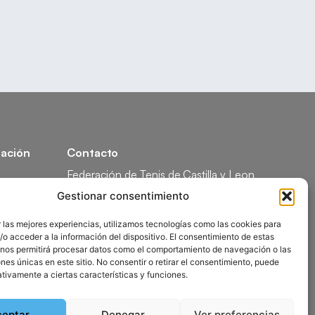
ación
Contacto
Federación de Tenis de Castilla y Leon
Calle Federico García Lorca, 1, 47008
Gestionar consentimiento
Valladolid
ón
 las mejores experiencias, utilizamos tecnologías como las cookies para
comunicacion@ftcl.es
o acceder a la información del dispositivo. El consentimiento de estas
ón
983 24 94 26
 nos permitirá procesar datos como el comportamiento de navegación o las
ones únicas en este sitio. No consentir o retirar el consentimiento, puede
tivamente a ciertas características y funciones.
ceptar
Denegar
Ver preferencias