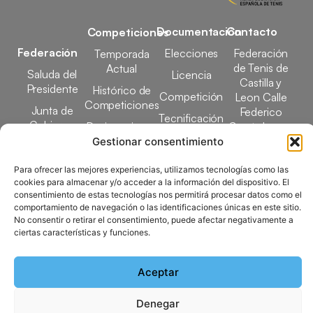
Documentación
Contacto
Competiciones
Federación
Elecciones
Federación
Temporada
de Tenis de
Actual
Saluda del
Licencia
Castilla y
Presidente
Histórico de
Competición
Leon Calle
Competiciones
Junta de
Federico
Tecnificación
Gobierno
Designaciones
García Lorca,
Docencia
Arbitrales
1, 47008
Gestionar consentimiento
Transparencia
Valladolid
Elecciones
Para ofrecer las mejores experiencias, utilizamos tecnologías como las
comunicacion@ftcl.e
cookies para almacenar y/o acceder a la información del dispositivo. El
Clubes
consentimiento de estas tecnologías nos permitirá procesar datos como el
983 24 94 26
Federados
comportamiento de navegación o las identificaciones únicas en este sitio.
No consentir o retirar el consentimiento, puede afectar negativamente a
ciertas características y funciones.
Copyright © 2025 Federación de Tenis de Castilla y León |
Desarrollado por
TOOOLS
Aceptar
Denegar
Aviso Legal
Política de Cookies
Política de Privacidad