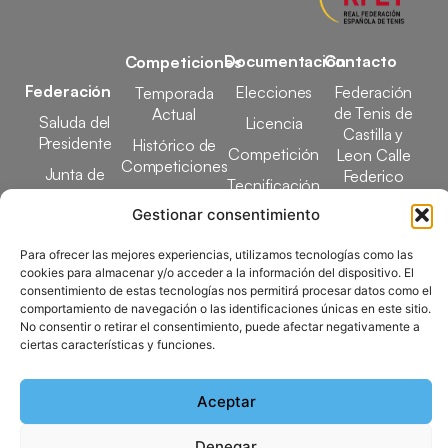
Documentación
Contacto
Competiciones
Federación
Elecciones
Federación
Temporada
de Tenis de
Actual
Saluda del
Licencia
Castilla y
Presidente
Histórico de
Competición
Leon Calle
Competiciones
Junta de
Federico
Tecnificación
Gobierno
Designaciones
García Lorca,
Gestionar consentimiento
Docencia
Arbitrales
1, 47008
Transparencia
Valladolid
Para ofrecer las mejores experiencias, utilizamos tecnologías como las
Elecciones
comunicacion@ftcl.e
cookies para almacenar y/o acceder a la información del dispositivo. El
Clubes
consentimiento de estas tecnologías nos permitirá procesar datos como el
983 24 94 26
Federados
comportamiento de navegación o las identificaciones únicas en este sitio.
No consentir o retirar el consentimiento, puede afectar negativamente a
ciertas características y funciones.
Copyright © 2025 Federación de Tenis de Castilla y León |
Aceptar
Desarrollado por
TOOOLS
Denegar