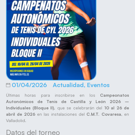
01/04/2026
Actualidad
,
Eventos
Últimas horas para inscribirse en los
Campeonatos
Autonómicos de Tenis de Castilla y León 2026 –
Individuales (Bloque II)
, que se celebrarán del
10 al 26 de
abril de 2026
en las instalaciones del
C.M.T. Covaresa
, en
Valladolid.
Datos del torneo