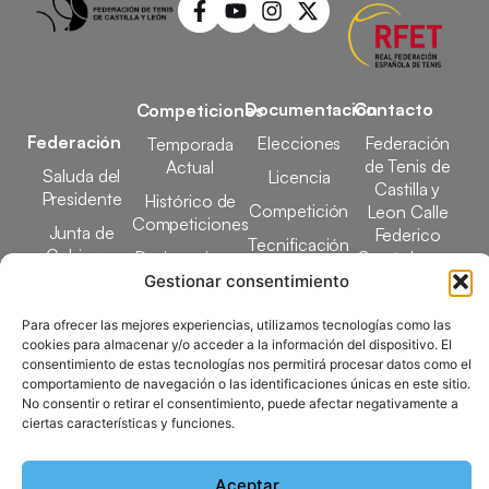
Documentación
Contacto
Competiciones
Federación
Elecciones
Federación
Temporada
de Tenis de
Actual
Saluda del
Licencia
Castilla y
Presidente
Histórico de
Competición
Leon Calle
Competiciones
Junta de
Federico
Tecnificación
Gobierno
Designaciones
García Lorca,
Docencia
Arbitrales
1, 47008
Gestionar consentimiento
Transparencia
Valladolid
Elecciones
Para ofrecer las mejores experiencias, utilizamos tecnologías como las
comunicacion@ftcl.e
cookies para almacenar y/o acceder a la información del dispositivo. El
Clubes
consentimiento de estas tecnologías nos permitirá procesar datos como el
983 24 94 26
Federados
comportamiento de navegación o las identificaciones únicas en este sitio.
No consentir o retirar el consentimiento, puede afectar negativamente a
ciertas características y funciones.
Copyright © 2025 Federación de Tenis de Castilla y León |
Desarrollado por
TOOOLS
Aceptar