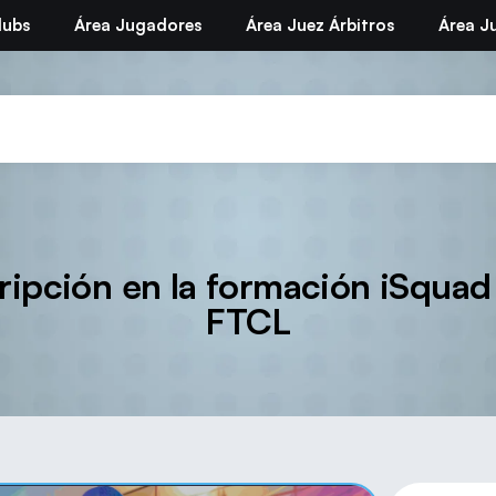
lubs
Área Jugadores
Área Juez Árbitros
Área Ju
cripción en la formación iSquad
FTCL