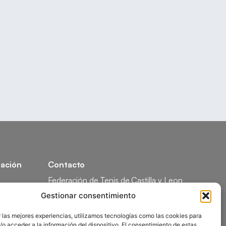
ación
Contacto
Federación de Tenis de Castilla y Leon
Calle Federico García Lorca, 1, 47008
Gestionar consentimiento
Valladolid
ón
comunicacion@ftcl.es
 las mejores experiencias, utilizamos tecnologías como las cookies para
o acceder a la información del dispositivo. El consentimiento de estas