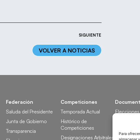
SIGUIENTE
VOLVER A NOTICIAS
Federación
Competiciones
Document
Saluda del Presidente
Temporada Actual
Elecciones
Junta de Gobierno
Histórico de
Licencia
Competiciones
Transparencia
Competici
Para ofrecer
Designaciones Arbitrales
almacenar y/