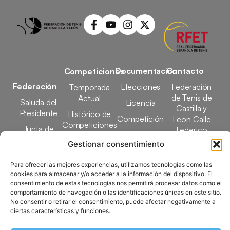
Documentación
Contacto
Competiciones
Federación
Elecciones
Federación
Temporada
de Tenis de
Actual
Saluda del
Licencia
Castilla y
Presidente
Histórico de
Competición
Leon Calle
Competiciones
Junta de
Federico
Tecnificación
Gobierno
Designaciones
García Lorca,
Gestionar consentimiento
Docencia
Arbitrales
1, 47008
Transparencia
Valladolid
Para ofrecer las mejores experiencias, utilizamos tecnologías como las
Elecciones
cookies para almacenar y/o acceder a la información del dispositivo. El
comunicacion@ftcl.e
consentimiento de estas tecnologías nos permitirá procesar datos como el
Clubes
comportamiento de navegación o las identificaciones únicas en este sitio.
983 24 94 26
Federados
No consentir o retirar el consentimiento, puede afectar negativamente a
ciertas características y funciones.