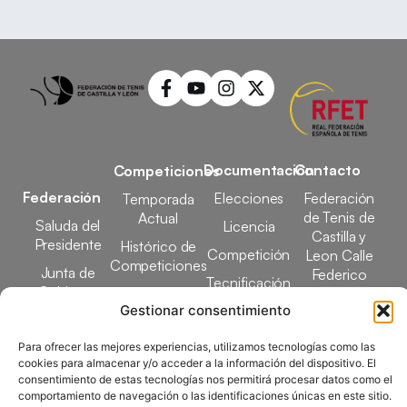
Documentación
Contacto
Competiciones
Federación
Elecciones
Federación
Temporada
de Tenis de
Actual
Saluda del
Licencia
Castilla y
Presidente
Histórico de
Competición
Leon Calle
Competiciones
Junta de
Federico
Tecnificación
Gobierno
Designaciones
García Lorca,
Gestionar consentimiento
Docencia
Arbitrales
1, 47008
Transparencia
Valladolid
Elecciones
Para ofrecer las mejores experiencias, utilizamos tecnologías como las
comunicacion@ftcl.e
cookies para almacenar y/o acceder a la información del dispositivo. El
Clubes
consentimiento de estas tecnologías nos permitirá procesar datos como el
983 24 94 26
Federados
comportamiento de navegación o las identificaciones únicas en este sitio.