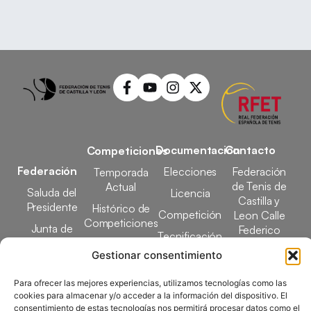
Documentación
Contacto
Competiciones
Federación
Elecciones
Federación
Temporada
de Tenis de
Actual
Saluda del
Licencia
Castilla y
Presidente
Histórico de
Competición
Leon Calle
Competiciones
Junta de
Federico
Tecnificación
Gobierno
Designaciones
García Lorca,
Gestionar consentimiento
Docencia
Arbitrales
1, 47008
Transparencia
Valladolid
Para ofrecer las mejores experiencias, utilizamos tecnologías como las
Elecciones
comunicacion@ftcl.e
cookies para almacenar y/o acceder a la información del dispositivo. El
Clubes
consentimiento de estas tecnologías nos permitirá procesar datos como el