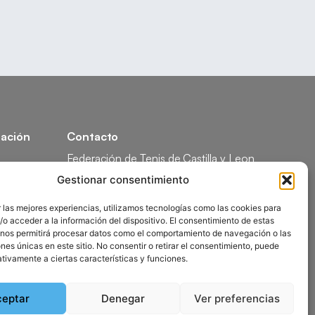
ación
Contacto
Federación de Tenis de Castilla y Leon
Calle Federico García Lorca, 1, 47008
Gestionar consentimiento
Valladolid
ón
comunicacion@ftcl.es
 las mejores experiencias, utilizamos tecnologías como las cookies para
o acceder a la información del dispositivo. El consentimiento de estas
ón
983 24 94 26
 nos permitirá procesar datos como el comportamiento de navegación o las
ones únicas en este sitio. No consentir o retirar el consentimiento, puede
tivamente a ciertas características y funciones.
ceptar
Denegar
Ver preferencias
olítica de Privacidad
Mapa del Sitio