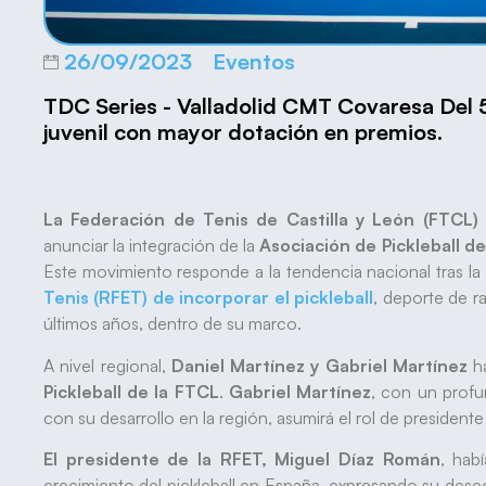
26/09/2023
Eventos
TDC Series - Valladolid CMT Covaresa Del 5
juvenil con mayor dotación en premios.
La Federación de Tenis de Castilla y León (FTCL)
anunciar la integración de la
Asociación de Pickleball de
Este movimiento responde a la tendencia nacional tras la
Tenis (RFET) de incorporar el pickleball
, deporte de r
últimos años, dentro de su marco.
A nivel regional,
Daniel Martínez y Gabriel Martínez
ha
Pickleball de la FTCL
.
Gabriel Martínez
, con un prof
con su desarrollo en la región, asumirá el rol de presidente
El presidente de la RFET, Miguel Díaz Román
, hab
crecimiento del pickleball en España, expresando su des