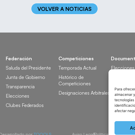
VOLVER A NOTICIAS
Federación
Competiciones
Document
Saluda del Presidente
Temporada Actual
Elecciones
Junta de Gobierno
Histórico de
Licencia
Competiciones
Transparencia
Competici
Para ofrecer
Designaciones Arbitrales
almacenar y/
Elecciones
Tecnificaci
tecnologías
Clubes Federados
Docencia
identificaci
afectar nega
A
 Desarrollado por
TOOOLS
Aviso Legal
Política de Cookies
P