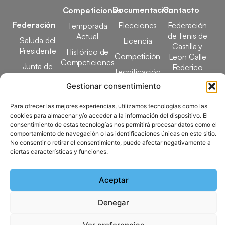
Documentación
Contacto
Competiciones
Federación
Elecciones
Federación
Temporada
de Tenis de
Actual
Saluda del
Licencia
Castilla y
Presidente
Histórico de
Competición
Leon Calle
Competiciones
Junta de
Federico
Tecnificación
Gobierno
Designaciones
García Lorca,
Gestionar consentimiento
Docencia
Arbitrales
1, 47008
Transparencia
Valladolid
Para ofrecer las mejores experiencias, utilizamos tecnologías como las
Elecciones
comunicacion@ftcl.e
cookies para almacenar y/o acceder a la información del dispositivo. El
Clubes
consentimiento de estas tecnologías nos permitirá procesar datos como el
983 24 94 26
Federados
comportamiento de navegación o las identificaciones únicas en este sitio.
No consentir o retirar el consentimiento, puede afectar negativamente a
ciertas características y funciones.
Copyright © 2025 Federación de Tenis de Castilla y León |
Aceptar
Desarrollado por
TOOOLS
Denegar
Aviso Legal
Política de Cookies
Política de Privacidad
Mapa del Sitio